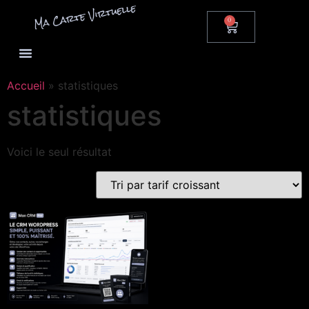
0
Accueil
»
statistiques
statistiques
Voici le seul résultat