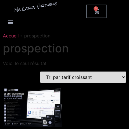
0
Accueil
»
prospection
prospection
Voici le seul résultat